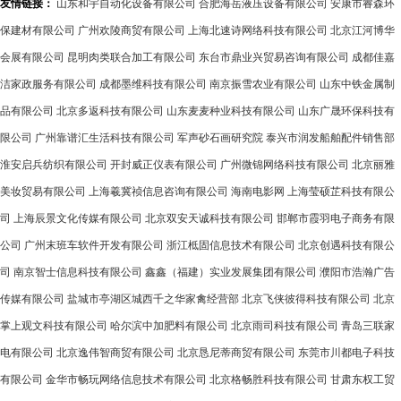
友情链接：
山东和宇自动化设备有限公司
合肥海岳液压设备有限公司
安康市睿森环
保建材有限公司
广州欢陵商贸有限公司
上海北速诗网络科技有限公司
北京江河博华
会展有限公司
昆明肉类联合加工有限公司
东台市鼎业兴贸易咨询有限公司
成都佳嘉
洁家政服务有限公司
成都墨维科技有限公司
南京振雪农业有限公司
山东中铁金属制
品有限公司
北京多返科技有限公司
山东麦麦种业科技有限公司
山东广晟环保科技有
限公司
广州靠谱汇生活科技有限公司
军声砂石画研究院
泰兴市润发船舶配件销售部
淮安启兵纺织有限公司
开封威正仪表有限公司
广州微锦网络科技有限公司
北京丽雅
美妆贸易有限公司
上海羲冀祯信息咨询有限公司
海南电影网
上海莹硕芷科技有限公
司
上海辰景文化传媒有限公司
北京双安天诚科技有限公司
邯郸市霞羽电子商务有限
公司
广州末班车软件开发有限公司
浙江柢固信息技术有限公司
北京创遇科技有限公
司
南京智士信息科技有限公司
鑫鑫（福建）实业发展集团有限公司
濮阳市浩瀚广告
传媒有限公司
盐城市亭湖区城西千之华家禽经营部
北京飞侠彼得科技有限公司
北京
掌上观文科技有限公司
哈尔滨中加肥料有限公司
北京雨司科技有限公司
青岛三联家
电有限公司
北京逸伟智商贸有限公司
北京恳尼蒂商贸有限公司
东莞市川都电子科技
有限公司
金华市畅玩网络信息技术有限公司
北京格畅胜科技有限公司
甘肃东权工贸