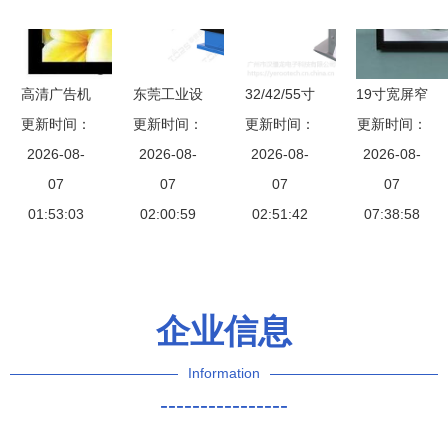
提升企业形
象
高清广告机
东莞工业设
32/42/55寸
19寸宽屏窄
与网络分屏
更新时间：
备设计公司
更新时间：
落地卧式触
更新时间：
边框广告机
更新时间：
技术 打造
2026-08-
多场景户外
2026-08-
2026-08-
摸一体机
现代信息传
2026-08-
智能广告新
07
广告机设计
07
户外广告与
07
播的智能之
07
01:53:03
生态
案例解析
02:00:59
信息查询的
02:51:42
07:38:58
选
智能之选
企业信息
Information
----------------