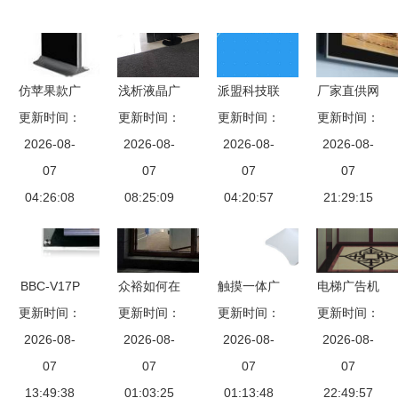
仿苹果款广
浅析液晶广
派盟科技联
厂家直供网
告机相关产
更新时间：
告机无法读
更新时间：
合大众网及
更新时间：
更新时间：
络广告机
2026-08-
品推荐
取存储卡内
2026-08-
山东产研院
2026-08-
打造高清智
2026-08-
07
容如何解决
07
发布聚合支
07
能传播新体
07
04:26:08
08:25:09
付广告机，
04:20:57
21:29:15
验
智能化场景
再升级
BBC-V17P
众裕如何在
触摸一体广
电梯广告机
揭秘17寸液
更新时间：
激烈竞争中
更新时间：
告机的商业
更新时间：
安装全流程
更新时间：
晶广告机的
2026-08-
借助高清液
2026-08-
2026-08-
价值所在
2026-08-
指南
核心配置与
07
晶网络双面
07
07
07
商业潜力
13:49:38
立式广告机
01:03:25
01:13:48
22:49:57