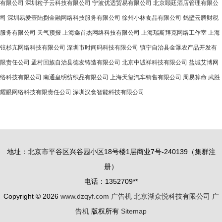
有限公司
深圳粒子云科技有限公司
宁波优适贸易有限公司
北京颐廷酒店管理有限公
司
深圳易爱壹陆捌金融网络科技服务有限公司
徐州小林食品有限公司
鹤壁云腾财税
服务有限公司
天气预报
上海鑫首杰网络科技有限公司
上海瑞斯拜克网络工作室
上海
铉杉亢网络科技有限公司
深圳市时间码科技有限公司
镇宁自治县金瀑农产品开发有
限责任公司
孟村回族自治县德发铸造有限公司
北京中诚祥科技有限公司
盐城艾博网
络科技有限公司
南通皇明纺织品有限公司
上海天玺汽车销售有限公司
周易算命
武胜
耀眼网络科技有限责任公司
深圳汉食智能科技有限公司
地址：北京市平谷区兴谷园小区18号楼1层商业7号-240139（集群注
册）
电话：1352709**
Copyright © 2026
www.dzqyf.com
广告机
北京湖众悦科技有限公司
广
告机
版权所有
Sitemap