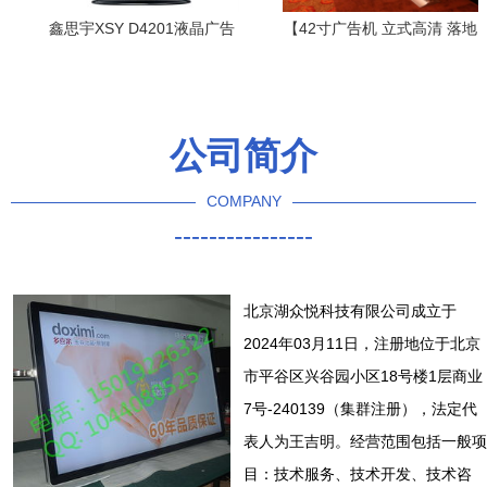
鑫思宇XSY D4201液晶广告
【42寸广告机 立式高清 落地
机 智能显示与高效传播的视
直角 铝型材边框 钢化玻璃 厚
觉纽带
度仅7厘米】
公司简介
COMPANY
----------------
北京湖众悦科技有限公司成立于
2024年03月11日，注册地位于北京
市平谷区兴谷园小区18号楼1层商业
7号-240139（集群注册），法定代
表人为王吉明。经营范围包括一般项
目：技术服务、技术开发、技术咨